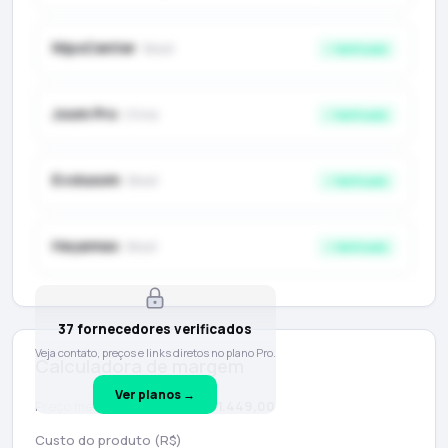
NipoCenter
· Brasil
✓ Verificado
Joom Pro
· Chine
✓ Verificado
Evolusom
· Brasil
✓ Verificado
Hayamax
· Brasil
✓ Verificado
37 fornecedores verificados
Veja contato, preços e links diretos no plano Pro.
Calculadora de margem
Ver planos →
Preço médio de mercado:
R$ 1.449,00
Custo do produto (R$)