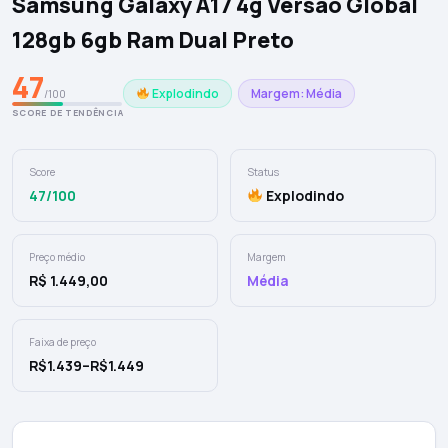
Samsung Galaxy A17 4g Versão Global
128gb 6gb Ram Dual Preto
47
Explodindo
Margem: Média
/100
SCORE DE TENDÊNCIA
Score
Status
47/100
Explodindo
Preço médio
Margem
R$ 1.449,00
Média
Faixa de preço
R$1.439–R$1.449