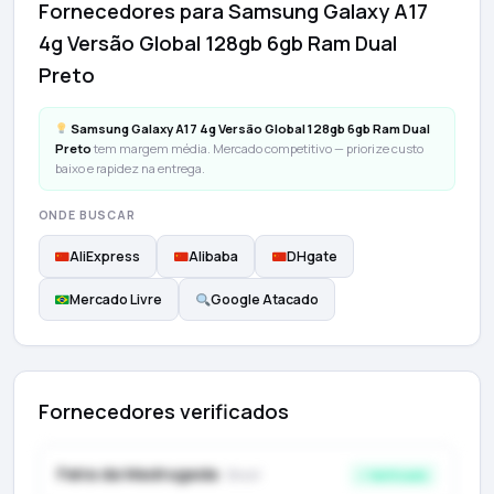
Fornecedores para Samsung Galaxy A17
4g Versão Global 128gb 6gb Ram Dual
Preto
Samsung Galaxy A17 4g Versão Global 128gb 6gb Ram Dual
Preto
tem margem média. Mercado competitivo — priorize custo
baixo e rapidez na entrega.
ONDE BUSCAR
AliExpress
Alibaba
DHgate
Mercado Livre
Google Atacado
Fornecedores verificados
Feira da Madrugada
· Brasil
✓ Verificado