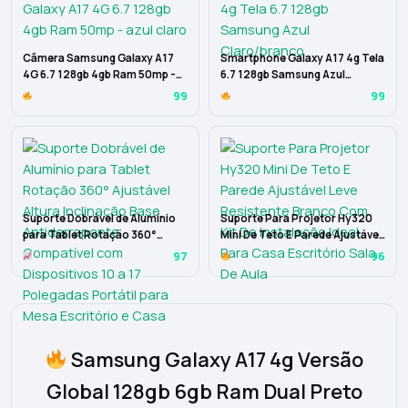
Câmera Samsung Galaxy A17
Smartphone Galaxy A17 4g Tela
4G 6.7 128gb 4gb Ram 50mp -
6.7 128gb Samsung Azul
azul claro
Claro/branco
99
99
Suporte Dobrável de Alumínio
Suporte Para Projetor Hy320
para Tablet Rotação 360°
Mini De Teto E Parede Ajustável
Ajustável Altura Inclinação
Leve Resistente Branco Com
97
96
Base Antiderrapante
Kit De Instalação Ideal Para
Compatível com Dispositivos
Casa Escritório Sala De Aula
10 a 17 Polegadas Portátil para
Mesa Escritório e Casa
Samsung Galaxy A17 4g Versão
Global 128gb 6gb Ram Dual Preto