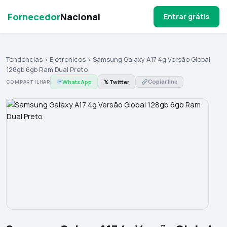
Fornecedor
Nacional
Entrar grátis
Tendências
›
Eletronicos
› Samsung Galaxy A17 4g Versão Global
128gb 6gb Ram Dual Preto
Copiar link
WhatsApp
𝕏 Twitter
COMPARTILHAR