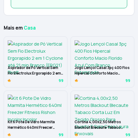
Mais em
Casa
Aspirador de Pó Vertical Sem
Jogo Lençol Casal 3pç 400 Fios
Fio Electrolux Ergorapido 2 em 1
Hipercal Conforto Macio
Cyclone até 21 min Branco
Florido Azul Com Branco
99
99
(ERG21) Bivolt
Estampado
Kit 6 Pote De Vidro Marmita
Cortina 4,00x2,50 Metros
Hermético 640ml Freezer
Blackout Blecaute Tabaco
Fitness Rishon Incolor Incolor
Corta Luz Em Tecido Grosso
99
99