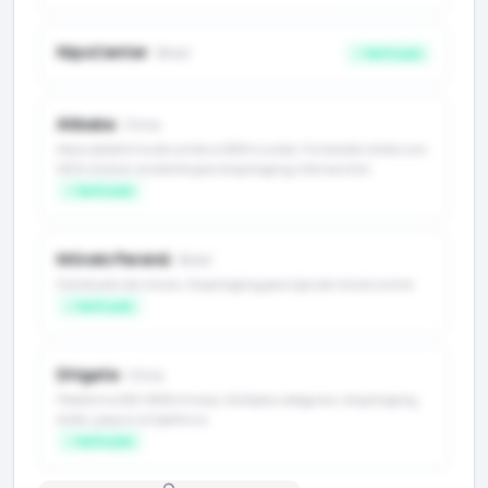
NipoCenter
· Brasil
✓ Verificado
Alibaba
· China
Maior plataforma de comércio B2B mundial. Fornecedor direto com
MOQ variável, excelente para dropshipping internacional.
✓ Verificado
Móveis Paraná
· Brasil
Distribuidor de móveis. Dropshipping para lojas de móveis online.
✓ Verificado
DHgate
· China
Plataforma B2C/B2B chinesa. Múltiplas categorias, dropshipping
direto, preços competitivos.
✓ Verificado