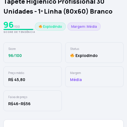
Tapete Higiênico Profissional 30
Unidades - 1ª Linha (80x60) Branco
96
Explodindo
Margem: Média
/100
SCORE DE TENDÊNCIA
Score
Status
96/100
Explodindo
Preço médio
Margem
R$ 45,80
Média
Faixa de preço
R$46–R$56