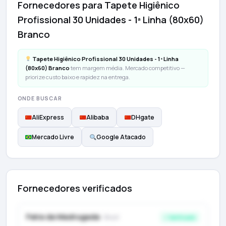
Fornecedores para Tapete Higiênico
Profissional 30 Unidades - 1ª Linha (80x60)
Branco
Tapete Higiênico Profissional 30 Unidades - 1ª Linha
(80x60) Branco
tem margem média. Mercado competitivo —
priorize custo baixo e rapidez na entrega.
ONDE BUSCAR
AliExpress
Alibaba
DHgate
Mercado Livre
Google Atacado
Fornecedores verificados
Feira da Madrugada
· Brasil
✓ Verificado