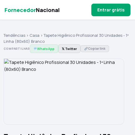
Fornecedor
Nacional
Entrar grátis
Tendências
›
Casa
› Tapete Higiênico Profissional 30 Unidades - 1ª
Linha (80x60) Branco
Copiar link
WhatsApp
𝕏 Twitter
COMPARTILHAR