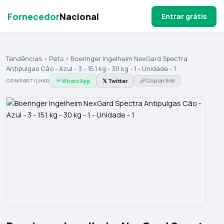
Fornecedor
Nacional
Entrar grátis
Tendências
›
Pets
› Boeringer Ingelheim NexGard Spectra
Antipulgas Cão - Azul - 3 - 15.1 kg - 30 kg - 1 - Unidade - 1
Copiar link
WhatsApp
𝕏 Twitter
COMPARTILHAR