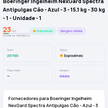
Boeringer Ingelheim NexGard Spectra
Antipulgas Cão - Azul - 3 - 15.1 kg - 30 kg
- 1 - Unidade - 1
23
Explodindo
Margem: Média
/100
SCORE DE TENDÊNCIA
Score
Status
23/100
Explodindo
Preço médio
Margem
—
Média
Fornecedores para Boeringer Ingelheim
NexGard Spectra Antipulgas Cão - Azul - 3