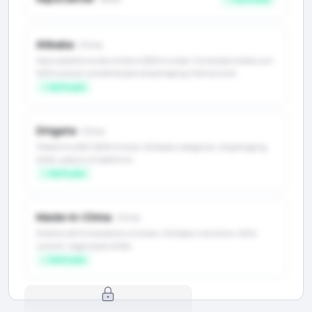
Alibaba
· China
Maior plataforma de comércio B2B mundial. Fornecedor direto com
MOQ variável, excelente para dropshipping internacional.
✓ Verificado
DHgate
· China
Plataforma B2C/B2B chinesa. Múltiplas categorias, dropshipping
direto, preços competitivos.
✓ Verificado
Made-in-China
· China
Diretório de fornecedores chineses. Múltiplas indústrias, MOQ
variável, negociação direta.
✓ Verificado