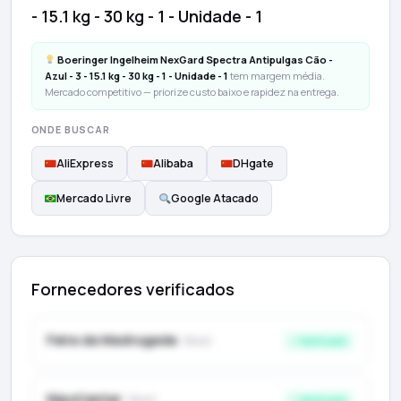
- 15.1 kg - 30 kg - 1 - Unidade - 1
Boeringer Ingelheim NexGard Spectra Antipulgas Cão -
Azul - 3 - 15.1 kg - 30 kg - 1 - Unidade - 1
tem margem média.
Mercado competitivo — priorize custo baixo e rapidez na entrega.
ONDE BUSCAR
AliExpress
Alibaba
DHgate
Mercado Livre
Google Atacado
Fornecedores verificados
Feira da Madrugada
· Brasil
✓ Verificado
NipoCenter
· Brasil
✓ Verificado