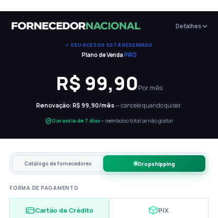
Skip
to
Detalhes
content
✓ SEU ACESSO ESTÁ RESERVADO
Plano de Venda
PRO
R$
99,90
Por mês
Renovação: R$
99,90
/mês
— cancele quando quiser.
Garantia de 7 dias
— reembolso total se não gostar
Dropshipping
Catálogo de fornecedores
FORMA DE PAGAMENTO
Cartão de Crédito
PIX