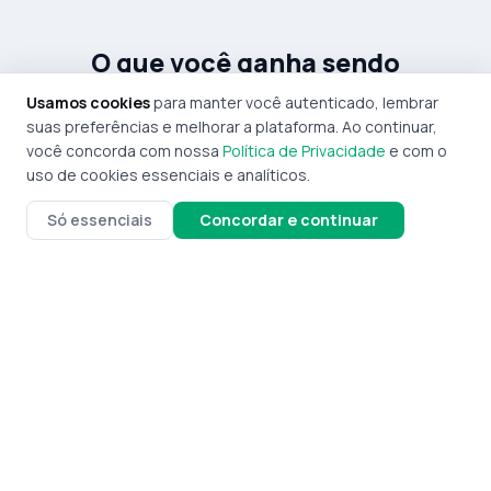
O que você ganha sendo
verificado
Usamos cookies
para manter você autenticado, lembrar
suas preferências e melhorar a plataforma. Ao continuar,
Fornecedores com o selo verificado recebem até 5x mais
você concorda com nossa
Política de Privacidade
e com o
contatos do que perfis sem verificação.
uso de cookies essenciais e analíticos.
Só essenciais
Concordar e continuar
Credibilidade imediata
O selo Verificado sinaliza CNPJ ativo, histórico real e
confiabilidade — o lojista confia antes de entrar em contato.