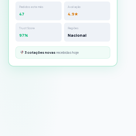
Pedidos este mês
Avaliação
47
4.9★
Trust Score
Regiões
97%
Nacional
3 cotações novas
recebidas hoje