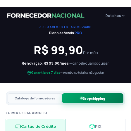
Skip
to
Detalhes
content
✓ SEU ACESSO ESTÁ RESERVADO
Plano de Venda
PRO
R$
99,90
Por mês
Renovação: R$
99,90
/mês
— cancele quando quiser.
Garantia de 7 dias
— reembolso total se não gostar
Dropshipping
Catálogo de fornecedores
FORMA DE PAGAMENTO
Cartão de Crédito
PIX